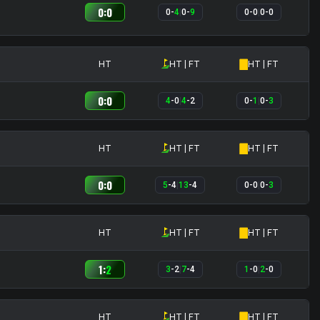
0
:
0
0
-
4
|
0
-
9
0
-
0
|
0
-
0
HT
HT | FT
HT | FT
0
:
0
4
-
0
|
4
-
2
0
-
1
|
0
-
3
HT
HT | FT
HT | FT
0
:
0
5
-
4
|
13
-
4
0
-
0
|
0
-
3
HT
HT | FT
HT | FT
1
:
2
3
-
2
|
7
-
4
1
-
0
|
2
-
0
HT
HT | FT
HT | FT