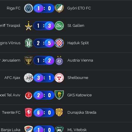
:
1
0
Riga FC
Győri ETO FC
:
1
3
riff Tiraspol
St. Gallen
:
2
5
giris Vilnius
Hajduk Split
:
1
2
r Jerusalem
Austria Vienna
:
3
1
AFC Ajax
Shelbourne
:
2
0
oel Tel Aviv
GKS Katowice
:
6
0
Twente FC
Dunajska Streda
:
1
0
 Banja Luka
ML Vitebsk