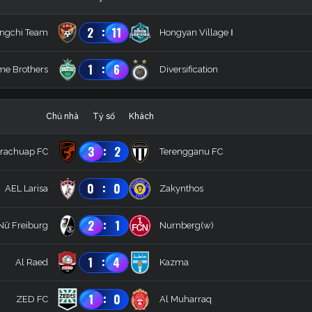
:
2
11
ingchi Team
Hongyan Village Ⅰ
:
1
6
ime Brothers
Diversification
Chủ nhà
Tỷ số
Khách
:
3
2
Prachuap FC
Terengganu FC
:
0
0
AEL Larisa
Zakynthos
:
2
1
Nữ Freiburg
Nurnberg(w)
:
1
4
Al Raed
Kazma
:
1
0
ZED FC
Al Muharraq