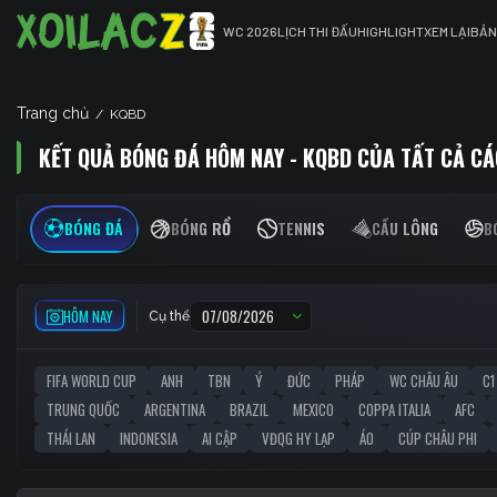
WC 2026
LỊCH THI ĐẤU
HIGHLIGHT
XEM LẠI
BẢN
Trang chủ
/
KQBD
KẾT QUẢ BÓNG ĐÁ HÔM NAY - KQBD CỦA TẤT CẢ CÁ
BÓNG ĐÁ
BÓNG RỔ
TENNIS
CẦU LÔNG
B
HÔM NAY
Cụ thể
FIFA WORLD CUP
ANH
TBN
Ý
ĐỨC
PHÁP
WC CHÂU ÂU
C1
TRUNG QUỐC
ARGENTINA
BRAZIL
MEXICO
COPPA ITALIA
AFC
THÁI LAN
INDONESIA
AI CẬP
VĐQG HY LẠP
ÁO
CÚP CHÂU PHI