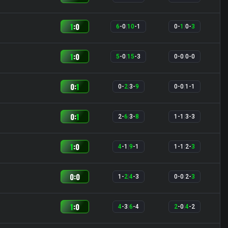
1
:
0
6
-
0
|
10
-
1
0
-
1
|
0
-
3
1
:
0
5
-
0
|
15
-
3
0
-
0
|
0
-
0
0
:
1
0
-
2
|
3
-
9
0
-
0
|
1
-
1
0
:
1
2
-
6
|
3
-
8
1
-
1
|
3
-
3
1
:
0
4
-
1
|
9
-
1
1
-
1
|
2
-
3
0
:
0
1
-
2
|
4
-
3
0
-
0
|
2
-
3
1
:
0
4
-
3
|
6
-
4
2
-
0
|
4
-
2